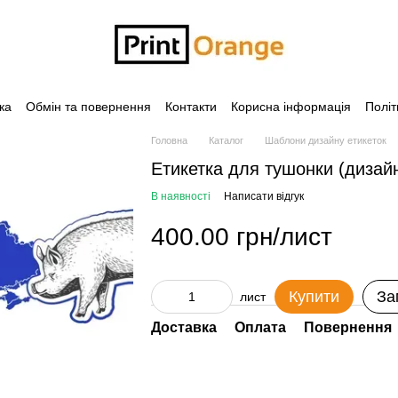
ка
Обмін та повернення
Контакти
Корисна інформація
Політ
Головна
Каталог
Шаблони дизайну етикеток
Етикетка для тушонки (дизай
В наявності
Написати відгук
400.00 грн/лист
Купити
За
лист
Доставка
Оплата
Повернення