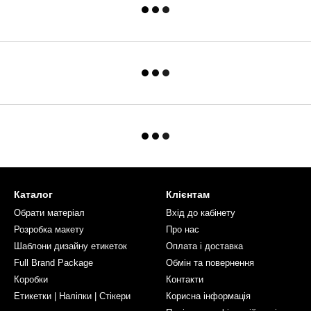
Каталог
Клієнтам
Обрати матеріал
Вхід до кабінету
Розробка макету
Про нас
Шаблони дизайну етикеток
Оплата і доставка
Full Brand Package
Обмін та повернення
Коробки
Контакти
Етикетки | Наліпки | Стікери
Корисна інформація