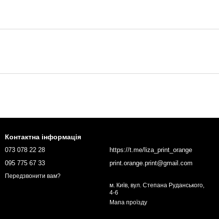
Контактна інформація
073 078 22 28
https://t.me/liza_print_orange
095 775 67 33
print.orange.print@gmail.com
Передзвонити вам?
м. Київ, вул. Степана Руданського,
4-6
Мапа проїзду