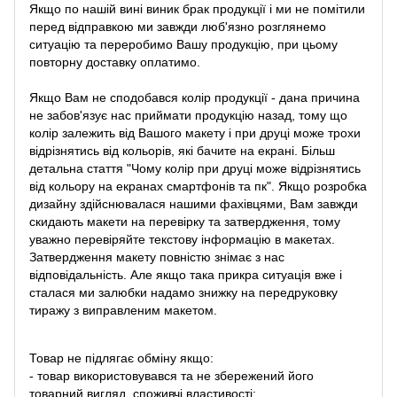
Якщо по нашій вині виник брак продукції і ми не помітили
перед відправкою ми завжди люб'язно розглянемо
ситуацію та переробимо Вашу продукцію, при цьому
повторну доставку оплатимо.
Якщо Вам не сподобався колір продукції - дана причина
не забов'язує нас приймати продукцію назад, тому що
колір залежить від Вашого макету і при друці може трохи
відрізнятись від кольорів, які бачите на екрані. Більш
детальна стаття "Чому колір при друці може відрізнятись
від кольору на екранах смартфонів та пк". Якщо розробка
дизайну здійснювалася нашими фахівцями, Вам завжди
скидають макети на перевірку та затвердження, тому
уважно перевіряйте текстову інформацію в макетах.
Затвердження макету повністю знімає з нас
відповідальність. Але якщо така прикра ситуація вже і
сталася ми залюбки надамо знижку на передруковку
тиражу з виправленим макетом.
Товар не підлягає обміну якщо:
- товар використовувався та не збережений його
товарний вигляд, споживчі властивості;