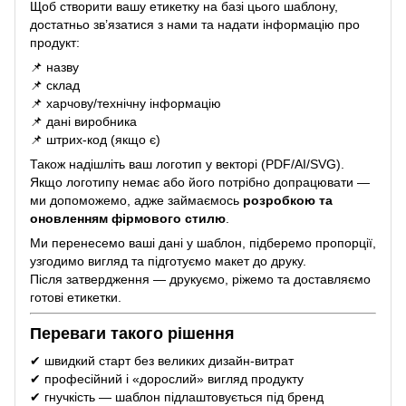
Щоб створити вашу етикетку на базі цього шаблону,
достатньо зв’язатися з нами та надати інформацію про
продукт:
📌 назву
📌 склад
📌 харчову/технічну інформацію
📌 дані виробника
📌 штрих-код (якщо є)
Також надішліть ваш логотип у векторі (PDF/AI/SVG).
Якщо логотипу немає або його потрібно допрацювати —
ми допоможемо, адже займаємось
розробкою та
оновленням фірмового стилю
.
Ми перенесемо ваші дані у шаблон, підберемо пропорції,
узгодимо вигляд та підготуємо макет до друку.
Після затвердження — друкуємо, ріжемо та доставляємо
готові етикетки.
Переваги такого рішення
✔ швидкий старт без великих дизайн-витрат
✔ професійний і «дорослий» вигляд продукту
✔ гнучкість — шаблон підлаштовується під бренд