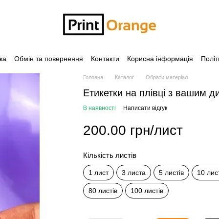
ка
Обмін та повернення
Контакти
Корисна інформація
Політ
Головна
Каталог
Обрати матеріал
Етикетки на плівці з вашим 
В наявності
Написати відгук
200.00 грн/лист
Кількість листів
1 лист
3 листа
5 листів
10 лис
80 листів
100 листів