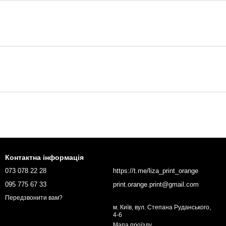
Контактна інформація
073 078 22 28
https://t.me/liza_print_orange
095 775 67 33
print.orange.print@gmail.com
Передзвонити вам?
м. Київ, вул. Степана Руданського,
4-6
Мапа проїзду