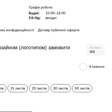
Графік роботи:
Будні:
10:00–18:00
Сб-Нд:
вихідні
ика конфіденційності
Договір публічної оферти
дизайном (логотипом) замовити
Артикул
069
В бажання
тів
15 листів
20 листів
30 листів
50 листів