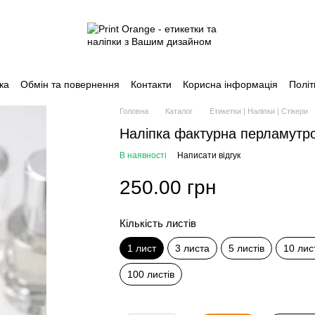
ка
Обмін та повернення
Контакти
Корисна інформація
Політ
Головна
Каталог
Етикетки | Наліпки | Стікери
Наліпка фактурна перламутро
В наявності
Написати відгук
250.00 грн
Кількість листів
1 лист
3 листа
5 листів
10 лис
100 листів