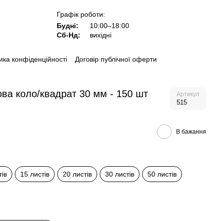
Графік роботи:
Будні:
10:00–18:00
Сб-Нд:
вихідні
ика конфіденційності
Договір публічної оферти
ва коло/квадрат 30 мм - 150 шт
Артикул
515
В бажання
тів
15 листів
20 листів
30 листів
50 листів