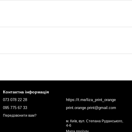
Контактна інформація
073 078 22 28
https://t.me/liza_print_orange
095 775 67 33
print.orange.print@gmail.com
Передзвонити вам?
м. Київ, вул. Степана Руданського,
4-6
Мапа проїзду