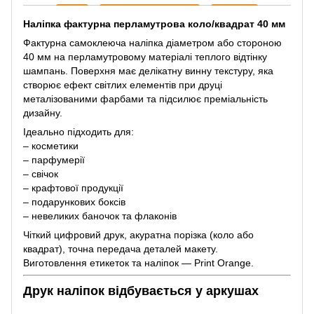
Наліпка фактурна перламутрова коло/квадрат 40 мм
Фактурна самоклеюча наліпка діаметром або стороною
40 мм на перламутровому матеріалі теплого відтінку
шампань. Поверхня має делікатну винну текстуру, яка
створює ефект світлих елементів при друці
металізованими фарбами та підсилює преміальність
дизайну.
Ідеально підходить для:
– косметики
– парфумерії
– свічок
– крафтової продукції
– подарункових боксів
– невеликих баночок та флаконів
Чіткий цифровий друк, акуратна порізка (коло або
квадрат), точна передача деталей макету.
Виготовлення етикеток та наліпок — Print Orange.
Друк наліпок відбувається у аркушах