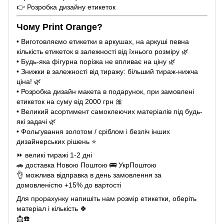
👉 Розробка дизайну етикеток
Чому Print Orange?
• Виготовляємо етикетки в аркушах, на аркуші певна
кількість етикеток в залежності від їхнього розміру 🌿
• Будь-яка фігурна порізка не впливає на ціну 🌿
• Знижки в залежності від тиражу: більший тираж-нижча
ціна! 🌿
• Розробка дизайн макета в подарунок, при замовлені
етикеток на суму від 2000 грн 🎀
• Великий асортимент самоклеючих матеріалів під будь-
які задачі 🌿
• Фольгування золотом / сріблом і безліч інших
дизайнерських рішень ⭐️
⏩️ великі тиражі 1-2 дні
🚗 доставка Новою Поштою 🚌 УкрПоштою
👌 можлива відправка в день замовлення за
домовленістю +15% до вартості
Для прорахунку напишіть нам розмір етикетки, оберіть
матеріал і кількість 🍀
📩☎️