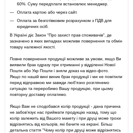
60%. Суму передплати встановлює менеджер.
Оплата картою або через сайт.
Оплата за безготівковим розрахунком з ПДВ для
юридичних осіб.
В Україні діє Закон
"Про захист прав споживачів"
, де
зазначено в яких випадках можливе повернення та обмін
товару належної якості.
Повне повернення продукції можливе за умови, якщо Ви
виявили брак одразу при отриманні у відділенні Нової
Пошти або Укр Пошти і зняли доказ на відео-фото.
Якщо по нашій вині виник брак продукції і ми не помітили
перед відправкою ми завжди люб'язно розглянемо
ситуацію та переробимо Вашу продукцію, при цьому
повторну доставку оплатимо.
Якщо Вам не сподобався колір продукції - дана причина
не забов'язує нас приймати продукцію назад, тому що
колір залежить від Вашого макету і при друці може трохи
відрізнятись від кольорів, які бачите на екрані. Більш
детальна стаття "Чому колір при друці може відрізнятись