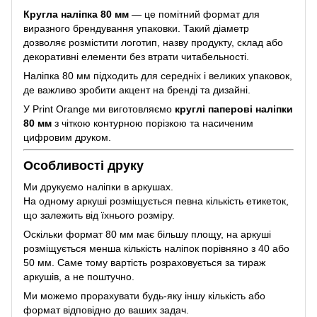
Кругла наліпка 80 мм
— це помітний формат для
виразного брендування упаковки. Такий діаметр
дозволяє розмістити логотип, назву продукту, склад або
декоративні елементи без втрати читабельності.
Наліпка 80 мм підходить для середніх і великих упаковок,
де важливо зробити акцент на бренді та дизайні.
У Print Orange ми виготовляємо
круглі паперові наліпки
80 мм
з чіткою контурною порізкою та насиченим
цифровим друком.
Особливості друку
Ми друкуємо наліпки в аркушах.
На одному аркуші розміщується певна кількість етикеток,
що залежить від їхнього розміру.
Оскільки формат 80 мм має більшу площу, на аркуші
розміщується менша кількість наліпок порівняно з 40 або
50 мм. Саме тому вартість розраховується за тираж
аркушів, а не поштучно.
Ми можемо прорахувати будь-яку іншу кількість або
формат відповідно до ваших задач.