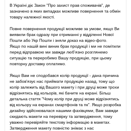
В Україні діє Закон
"Про захист прав споживачів"
, де
зазначено в яких випадках можливе повернення та обмін
товару належної якості.
Повне повернення продукції можливе за умови, якщо Ви
виявили брак одразу при отриманні у відділенні Нової
Пошти або Укр Пошти і зняли доказ на відео-фото.
Якщо по нашій вині виник брак продукції і ми не помітили
перед відправкою ми завжди люб'язно розглянемо
ситуацію та переробимо Вашу продукцію, при цьому
повторну доставку оплатимо.
Якщо Вам не сподобався колір продукції - дана причина
не забов'язує нас приймати продукцію назад, тому що
колір залежить від Вашого макету і при друці може трохи
відрізнятись від кольорів, які бачите на екрані. Більш
детальна стаття "Чому колір при друці може відрізнятись
від кольору на екранах смартфонів та пк". Якщо розробка
дизайну здійснювалася нашими фахівцями, Вам завжди
скидають макети на перевірку та затвердження, тому
уважно перевіряйте текстову інформацію в макетах.
Затвердження макету повністю знімає з нас