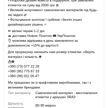
• Розробка дизайн макета в подарунок, при замовлені
етикеток на суму від 2000 грн 🎀
• Великий асортимент самоклеючих матеріалів під будь-
які задачі 🌿
• Фольгування золотом / сріблом і безліч інших
дизайнерських рішень ⭐️
⏩️ великі тиражі 1-2 дні
🚗 доставка Новою Поштою 🚌 УкрПоштою
👌 можлива відправка в день замовлення за
домовленістю +15% до вартості
Для прорахунку напишіть нам розмір етикетки, оберіть
матеріал і кількість 🍀
📩☎️
+380 (73) 077 22 28
+380 (95) 775 67 33
+380 (98) 011 05 47
Ми працюємо як із крафтовими виробниками, так і з
великими брендами.
Тип матеріалу
Самоклеючий матеріал - виготовлення
етикеток у аркушах SRA3
Щільність
80-90 мікрон
матеріалу