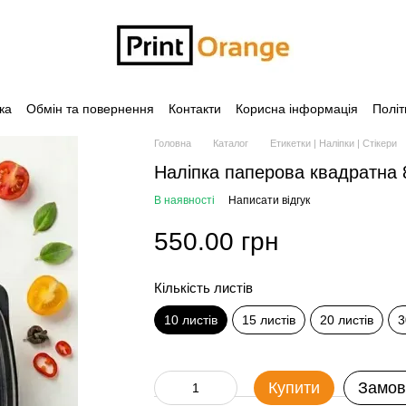
ка
Обмін та повернення
Контакти
Корисна інформація
Політ
Головна
Каталог
Етикетки | Наліпки | Стікери
Наліпка паперова квадратна 
В наявності
Написати відгук
550.00 грн
Кількість листів
10 листів
15 листів
20 листів
3
Купити
Замов