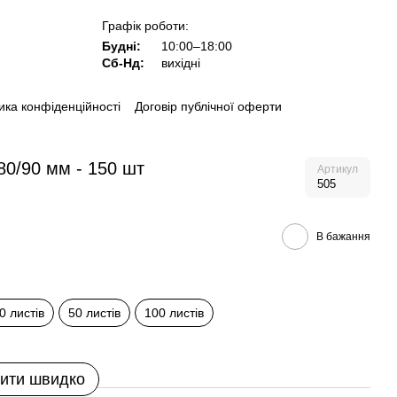
Графік роботи:
Будні:
10:00–18:00
Сб-Нд:
вихідні
ика конфіденційності
Договір публічної оферти
80/90 мм - 150 шт
Артикул
505
В бажання
0 листів
50 листів
100 листів
ити швидко