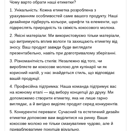
Чому варто обрати наші етикетки?
1. Унікальність: Кожна етикетка розроблена з
урахуванням особливостей саме вашого продукту. Наші
дизайнери підберуть кольори, шрифти та елементи, що
підкреслять природність та свіжість кокосового молока.
2. Якісні матеріали: Ми використовуємо тільки матеріали,
що витримують вплив вологи та захищають етикетку від
зносу. Ваш продукт завжди буде виглядати
презентабельно, навіть при довготривалому зберіганні.
3. Різноманітність стилів: Незалежно від того, чи
виробляєте ви кокосове молоко для кулінарії чи як
корисний напій, у нас знайдеться стиль, що відповідає
вашій продукції.
4. Професійна підтримка: Наша команда підтримує вас
на кожному етапі — від вибору концепції до друку. Ми
допоможемо створити етикетку, яка не лише гарно
виглядає, а й вигідно виділяє продукт серед конкурентів.
5. Конкурентні переваги: Сучасний та естетичний дизайн
етикетки допоможе вам виділитися на ринку. Ваше
кокосове молоко не тільки смакуватиме чудово, але й
приваблюватиме покупців візуально.