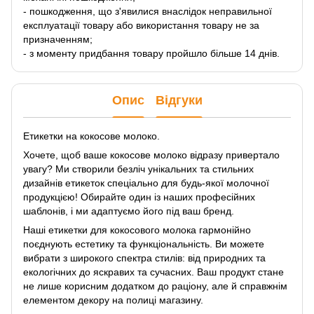
- пошкодження, що з'явилися внаслідок неправильної
експлуатації товару або використання товару не за
призначенням;
- з моменту придбання товару пройшло більше 14 днів.
Опис
Відгуки
Етикетки на кокосове молоко.
Хочете, щоб ваше кокосове молоко відразу привертало
увагу? Ми створили безліч унікальних та стильних
дизайнів етикеток спеціально для будь-якої молочної
продукцією! Обирайте один із наших професійних
шаблонів, і ми адаптуємо його під ваш бренд.
Наші етикетки для кокосового молока гармонійно
поєднують естетику та функціональність. Ви можете
вибрати з широкого спектра стилів: від природних та
екологічних до яскравих та сучасних. Ваш продукт стане
не лише корисним додатком до раціону, але й справжнім
елементом декору на полиці магазину.