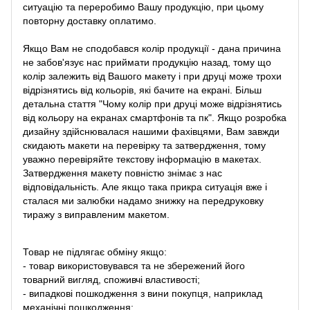
ситуацію та переробимо Вашу продукцію, при цьому
повторну доставку оплатимо.
Якщо Вам не сподобався колір продукції - дана причина
не забов'язує нас приймати продукцію назад, тому що
колір залежить від Вашого макету і при друці може трохи
відрізнятись від кольорів, які бачите на екрані. Більш
детальна стаття "Чому колір при друці може відрізнятись
від кольору на екранах смартфонів та пк". Якщо розробка
дизайну здійснювалася нашими фахівцями, Вам завжди
скидають макети на перевірку та затвердження, тому
уважно перевіряйте текстову інформацію в макетах.
Затвердження макету повністю знімає з нас
відповідальність. Але якщо така прикра ситуація вже і
сталася ми залюбки надамо знижку на передруковку
тиражу з виправленим макетом.
Товар не підлягає обміну якщо:
- товар використовувався та не збережений його
товарний вигляд, споживчі властивості;
- випадкові пошкодження з вини покупця, наприклад
механічні пошкодження;