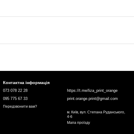
Контактна інформація
073 078 22 28
https://t.me/liza_print_orange
095 775 67 33
print.orange.print@gmail.com
Передзвонити вам?
м. Київ, вул. Степана Руданського,
4-6
Мапа проїзду