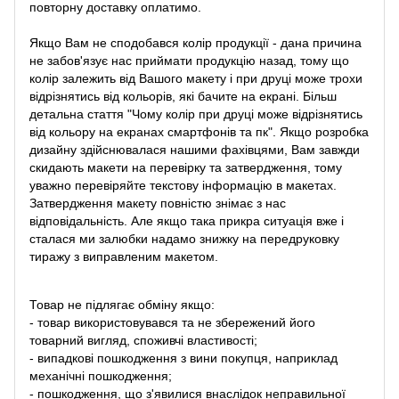
повторну доставку оплатимо.
Якщо Вам не сподобався колір продукції - дана причина
не забов'язує нас приймати продукцію назад, тому що
колір залежить від Вашого макету і при друці може трохи
відрізнятись від кольорів, які бачите на екрані. Більш
детальна стаття "Чому колір при друці може відрізнятись
від кольору на екранах смартфонів та пк". Якщо розробка
дизайну здійснювалася нашими фахівцями, Вам завжди
скидають макети на перевірку та затвердження, тому
уважно перевіряйте текстову інформацію в макетах.
Затвердження макету повністю знімає з нас
відповідальність. Але якщо така прикра ситуація вже і
сталася ми залюбки надамо знижку на передруковку
тиражу з виправленим макетом.
Товар не підлягає обміну якщо:
- товар використовувався та не збережений його
товарний вигляд, споживчі властивості;
- випадкові пошкодження з вини покупця, наприклад
механічні пошкодження;
- пошкодження, що з'явилися внаслідок неправильної