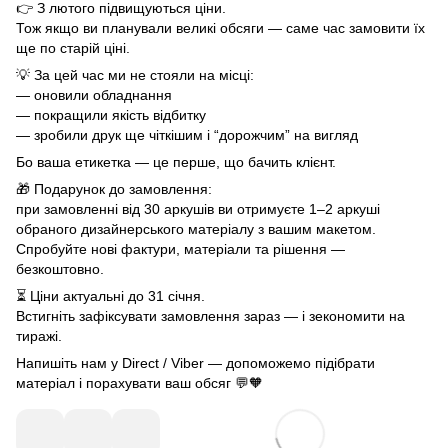
👉 З лютого підвищуються ціни.
Тож якщо ви планували великі обсяги — саме час замовити їх
ще по старій ціні.
💡 За цей час ми не стояли на місці:
— оновили обладнання
— покращили якість відбитку
— зробили друк ще чіткішим і “дорожчим” на вигляд
Бо ваша етикетка — це перше, що бачить клієнт.
🎁 Подарунок до замовлення:
при замовленні від 30 аркушів ви отримуєте 1–2 аркуші
обраного дизайнерського матеріалу з вашим макетом.
Спробуйте нові фактури, матеріали та рішення —
безкоштовно.
⏳ Ціни актуальні до 31 січня.
Встигніть зафіксувати замовлення зараз — і зекономити на
тиражі.
Напишіть нам у Direct / Viber — допоможемо підібрати
матеріал і порахувати ваш обсяг 💬🧡