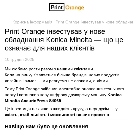
Корисна інформація
Print Orange інвестував у нове обладна
Print Orange інвестував у нове
обладнання Konica Minolta — що це
означає для наших клієнтів
10 грудня 2025
Ми любимо рости разом з нашими клієнтами.
Коли на ринку з’являється більше брендів, нових продуктів,
дизайнів і вимог — ми реагуємо не словами, а діями.
Тому Print Orange здійснив масштабне оновлення технічного
парку і встановив нову цифрову друкарську машину
Konica
Minolta AccurioPress S4065
.
Це інвестиція не лише в швидкість друку, а передусім — у
якість, стабільність і можливості ваших проєктів
.
Навіщо нам було це оновлення