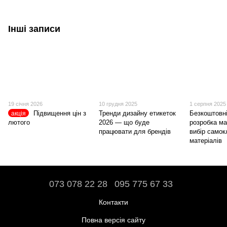
Інші записи
19 січня 2026
10 грудня 2025
1 серпня 2025
Підвищення цін з
Тренди дизайну етикеток
Безкоштовні
акція
лютого
2026 — що буде
розробка ма
працювати для брендів
вибір само
матеріалів
073 078 22 28
095 775 67 33
Контакти
Повна версія сайту