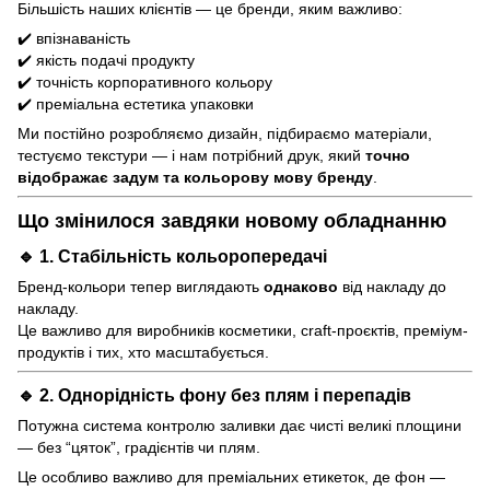
Більшість наших клієнтів — це бренди, яким важливо:
✔️ впізнаваність
✔️ якість подачі продукту
✔️ точність корпоративного кольору
✔️ преміальна естетика упаковки
Ми постійно розробляємо дизайн, підбираємо матеріали,
тестуємо текстури — і нам потрібний друк, який
точно
відображає задум та кольорову мову бренду
.
Що змінилося завдяки новому обладнанню
🔹 1.
Стабільність кольоропередачі
Бренд-кольори тепер виглядають
однаково
від накладу до
накладу.
Це важливо для виробників косметики, craft-проєктів, преміум-
продуктів і тих, хто масштабується.
🔹 2.
Однорідність фону без плям і перепадів
Потужна система контролю заливки дає чисті великі площини
— без “цяток”, градієнтів чи плям.
Це особливо важливо для преміальних етикеток, де фон —