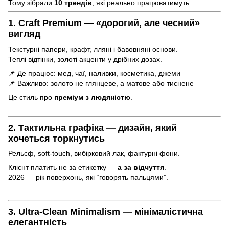
Тому зібрали
10 трендів
, які реально працюватимуть.
1. Craft Premium — «дорогий, але чесний»
вигляд
Текстурні папери, крафт, лляні і бавовняні основи.
Теплі відтінки, золоті акценти у дрібних дозах.
📌 Де працює: мед, чаї, наливки, косметика, джеми
📌 Важливо: золото не глянцеве, а матове або тиснене
Це стиль про
преміум з людяністю
.
2. Тактильна графіка — дизайн, який
хочеться торкнутись
Рельєф, soft-touch, вибірковий лак, фактурні фони.
Клієнт платить не за етикетку —
а за відчуття
.
2026 — рік поверхонь, які “говорять пальцями”.
3. Ultra-Clean Minimalism — мінімалістична
елегантність