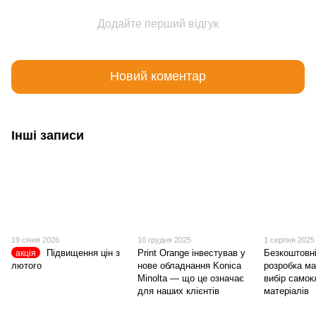
Додайте перший відгук
Новий коментар
Інші записи
19 січня 2026
10 грудня 2025
1 серпня 2025
Підвищення цін з
Print Orange інвестував у
Безкоштовні
акція
лютого
нове обладнання Konica
розробка ма
Minolta — що це означає
вибір само
для наших клієнтів
матеріалів