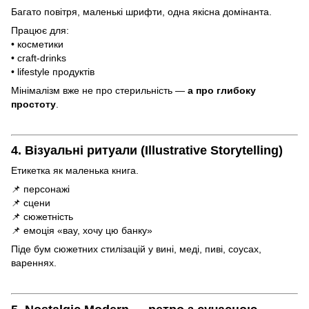
Багато повітря, маленькі шрифти, одна якісна домінанта.
Працює для:
• косметики
• craft-drinks
• lifestyle продуктів
Мінімалізм вже не про стерильність —
а про глибоку
простоту
.
4. Візуальні ритуали (Illustrative Storytelling)
Етикетка як маленька книга.
📌 персонажі
📌 сцени
📌 сюжетність
📌 емоція «вау, хочу цю банку»
Піде бум сюжетних стилізацій у вині, меді, пиві, соусах,
вареннях.