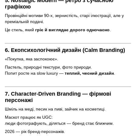
5. Nostalgic Modern — ретро з сучасною
графікою
Провінційні мотиви 90-х, зернистість, старі ілюстрації, але у
преміальній подачі.
Це стиль, який
гріє й виглядає дорого одночасно
.
6. Екопсихологічний дизайн (Calm Branding)
«Покупка, яка заспокоює».
Пастель, природні текстури, фото природи.
Попит росте на slow luxury —
теплий, чесний дизайн
.
7. Character-Driven Branding — фірмові
персонажі
Шміль на меді, песик на пиві, зайчик на косметиці.
Маскот працює як UGC:
люди фотографують, діляться — бренд стає ближчим.
2026 — рік бренд-персонажів.