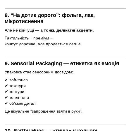
8. “На дотик дорого”: фольга, лак,
мікротиснення
Але не кричущі — а
тонкі, делікатні акценти
.
Тактильність + преміум =
коштує дорожче, але продається легше.
9. Sensorial Packaging — етикетка як емоція
Упаковка стає сенсорним досвідом:
✔ soft-touch
✔ текстури
✔ контури
✔ теплі тони
✔ об’ємні деталі
Це візуальне “запрошення взяти в руки”.
10. Earthy Hues — «тиша» у кольорі